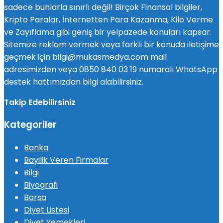
sadece bunlarla sınırlı değil! Birçok Finansal bilgiler,
Kripto Paralar, İnternetten Para Kazanma, Kilo Verme
ve Zayıflama gibi geniş bir yelpazede konuları kapsar.
Sitemize reklam vermek veya farklı bir konuda iletişime
geçmek için bilgi@mukasmedya.com mail
adresimizden veya 0850 840 03 19 numaralı WhatsApp
destek hattımızdan bilgi alabilirsiniz.
Takip Edebilirsiniz
Kategoriler
Banka
Bayilik Veren Firmalar
Bilgi
Biyografi
Borsa
Diyet Listesi
Diyet Yemekleri