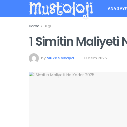
Mustoloji
ANA SAY
Home
Bilgi
1 Simitin Maliyeti
by
Mukas Medya
1 Kasım 2025