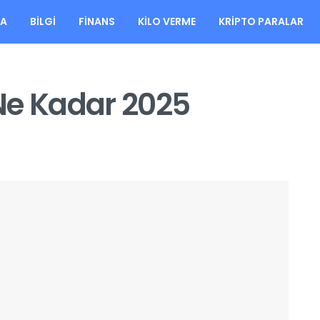
FA
BILGI
FINANS
KILO VERME
KRIPTO PARALAR
 Ne Kadar 2025