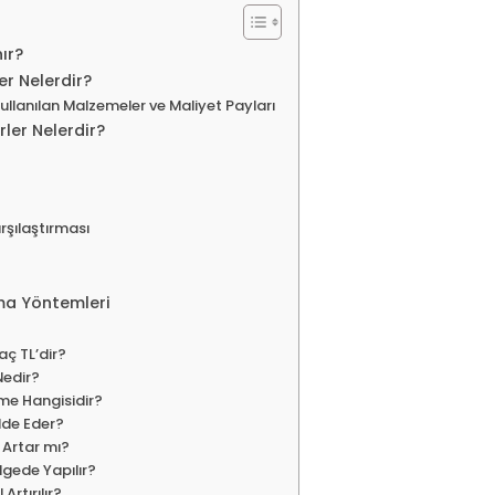
ır?
er Nelerdir?
ullanılan Malzemeler ve Maliyet Payları
rler Nelerdir?
arşılaştırması
rma Yöntemleri
aç TL’dir?
Nedir?
me Hangisidir?
Elde Eder?
 Artar mı?
lgede Yapılır?
Artırılır?