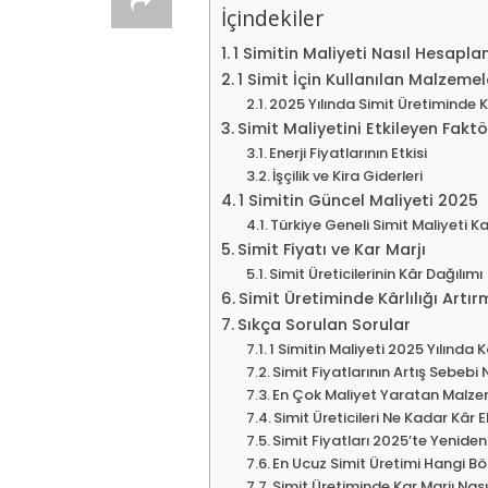
İçindekiler
1 Simitin Maliyeti Nasıl Hesaplan
1 Simit İçin Kullanılan Malzemel
2025 Yılında Simit Üretiminde K
Simit Maliyetini Etkileyen Faktö
Enerji Fiyatlarının Etkisi
İşçilik ve Kira Giderleri
1 Simitin Güncel Maliyeti 2025
Türkiye Geneli Simit Maliyeti K
Simit Fiyatı ve Kar Marjı
Simit Üreticilerinin Kâr Dağılımı
Simit Üretiminde Kârlılığı Artı
Sıkça Sorulan Sorular
1 Simitin Maliyeti 2025 Yılında K
Simit Fiyatlarının Artış Sebebi 
En Çok Maliyet Yaratan Malze
Simit Üreticileri Ne Kadar Kâr 
Simit Fiyatları 2025’te Yeniden
En Ucuz Simit Üretimi Hangi Bö
Simit Üretiminde Kar Marjı Nasıl 