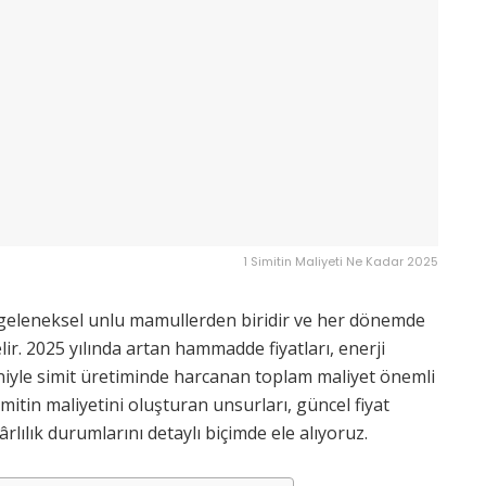
1 Simitin Maliyeti Ne Kadar 2025
n geleneksel unlu mamullerden biridir ve her dönemde
ir. 2025 yılında artan hammadde fiyatları, enerji
deniyle simit üretiminde harcanan toplam maliyet önemli
imitin maliyetini oluşturan unsurları, güncel fiyat
kârlılık durumlarını detaylı biçimde ele alıyoruz.