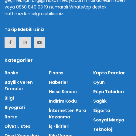
geçmek için bilgi@mukasmedya.com mail adresimizden
veya 0850 840 03 19 numaralı WhatsApp destek
hattımızdan bilgi alabilirsiniz.
Takip Edebilirsiniz
Kategoriler
Banka
Finans
Kripto Paralar
Bayilik Veren
Haberler
Oyun
Firmalar
Hisse Senedi
Rüya Tabirleri
Bilgi
İndirim Kodu
Sağlık
Biyografi
İnternetten Para
Sigorta
Borsa
Kazanma
Sosyal Medya
Diyet Listesi
İş Fikirleri
Teknoloji
Diyet Yemekleri
Kilo Verme