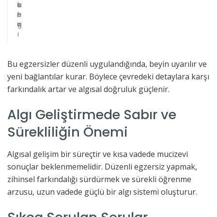
u
k
a
n
e
l
u
z
g
ı
Bu egzersizler düzenli uygulandığında, beyin uyarılır ve
yeni bağlantılar kurar. Böylece çevredeki detaylara karşı
farkındalık artar ve algısal doğruluk güçlenir.
Algı Geliştirmede Sabır ve
Sürekliliğin Önemi
Algısal gelişim bir süreçtir ve kısa vadede mucizevi
sonuçlar beklenmemelidir. Düzenli egzersiz yapmak,
zihinsel farkındalığı sürdürmek ve sürekli öğrenme
arzusu, uzun vadede güçlü bir algı sistemi oluşturur.