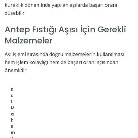
kuraklık döneminde yapılan aşılarda başarı oranı
düşebilir.
Antep Fıstığı Aşısı İçin Gerekli
Malzemeler
Aşı işlemi sırasında doğru malzemelerin kullanılması
hem işlem kolaylığı hem de başarı oranı açısından
önemlidir.
K
u
l
M
l
a
a
l
n
z
ı
e
m