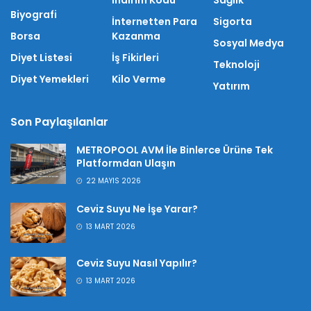
İndirim Kodu
Sağlık
Biyografi
İnternetten Para
Sigorta
Borsa
Kazanma
Sosyal Medya
Diyet Listesi
İş Fikirleri
Teknoloji
Diyet Yemekleri
Kilo Verme
Yatırım
Son Paylaşılanlar
METROPOOL AVM İle Binlerce Ürüne Tek
Platformdan Ulaşın
22 MAYIS 2026
Ceviz Suyu Ne İşe Yarar?
13 MART 2026
Ceviz Suyu Nasıl Yapılır?
13 MART 2026