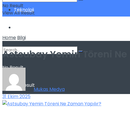
No Result
Teknoloji
View All Result
Yatırım
Home
Bilgi
Astsubay Yemin Töreni Ne 
No Result
View All Result
by
Mukas Medya
31 Ekim 2025