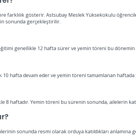
rer?
öre farklılık gösterir. Astsubay Meslek Yüksekokulu öğrencileri
in sonunda gerçekleştirilir.
eğitimi genellikle 12 hafta sürer ve yemin töreni bu dönemi
şık 10 hafta devam eder ve yemin töreni tamamlanan haftada y
e 8 haftadır. Yemin töreni bu sürenin sonunda, ailelerin katıl
ur?
erinin sonunda resmi olarak orduya katıldıkları anlamına ge