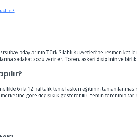
est mi?
stsubay adaylarının Türk Silahlı Kuvvetleri’ne resmen katıld
rına sadakat sözü verirler. Tören, askeri disiplinin ve birlik
pılır?
ellikle 6 ila 12 haftalık temel askeri eğitimin tamamlanması
erkezine göre değişiklik gösterebilir. Yemin töreninin tarihi