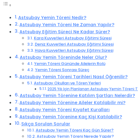
Astsubay Yemin Töreni Nedir?
Astsubay Yemin Töreni Ne Zaman Yapılır?
Astsubay Eğitim Süreci Ne Kadar Sürer?
Kara Kuvvetleri Astsubay Eğitimi Süresi
Deniz Kuvvetleri Astsubay Eğitimi Süresi
Hava Kuvvetleri Astsubay Eğitimi Süresi
Astsubay Yemin Töreninde Neler Olur?
Yemin Töreni Gününde Ailelerin Rolü
Yemin Töreni Sonrası Süreç
Astsubay Yemin Töreni Tarihleri Nasıl Öğrenilir?
Astsubay Okulları ve Tören Yerleri
2025 Yılı İçin Planlanan Astsubay Yemin Töreni Ta
Astsubay Yemin Törenine Katılım Şartları Nelerdir?
Astsubay Yemin Törenine Aileler Katılabilir mi?
Astsubay Yemin Töreni Kıyafet Kuralları
Astsubay Yemin Törenine Kaç Kişi Katılabilir?
Sıkça Sorulan Sorular
Astsubay Yemin Töreni Kaç Gün Sürer?
Astsubay Yemin Töreni Nerede Yapılır?