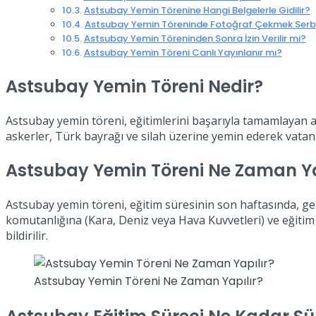
Astsubay Yemin Törenine Hangi Belgelerle Gidilir?
Astsubay Yemin Töreninde Fotoğraf Çekmek Serb
Astsubay Yemin Töreninden Sonra İzin Verilir mi?
Astsubay Yemin Töreni Canlı Yayınlanır mı?
Astsubay Yemin Töreni Nedir?
Astsubay yemin töreni, eğitimlerini başarıyla tamamlayan a
askerler, Türk bayrağı ve silah üzerine yemin ederek vatanla
Astsubay Yemin Töreni Ne Zaman Ya
Astsubay yemin töreni, eğitim süresinin son haftasında, gen
komutanlığına (Kara, Deniz veya Hava Kuvvetleri) ve eğitim m
bildirilir.
Astsubay Yemin Töreni Ne Zaman Yapılır?