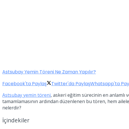
Astsubay Yemin Töreni Ne Zaman Yapılır?
Facebook'ta Paylaş
Twitter'da Paylaş
Whatsapp'ta Pay
Astsubay yemin töreni
, askeri eğitim sürecinin en anlamlı 
tamamlamasının ardından düzenlenen bu tören, hem aileler 
nelerdir?
İçindekiler