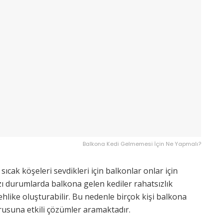
Balkona Kedi Gelmemesi İçin Ne Yapmalı?
 sıcak köşeleri sevdikleri için balkonlar onlar için
zı durumlarda balkona gelen kediler rahatsızlık
ehlike oluşturabilir. Bu nedenle birçok kişi balkona
rusuna etkili çözümler aramaktadır.