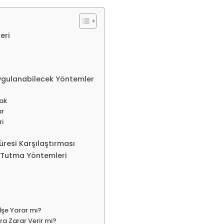
eri
ygulanabilecek Yöntemler
mak
ar
ri
üresi Karşılaştırması
 Tutma Yöntemleri
İşe Yarar mı?
ra Zarar Verir mi?