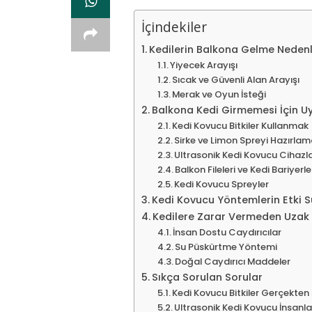
İçindekiler
Kedilerin Balkona Gelme Nedenl
Yiyecek Arayışı
Sıcak ve Güvenli Alan Arayışı
Merak ve Oyun İsteği
Balkona Kedi Girmemesi İçin U
Kedi Kovucu Bitkiler Kullanmak
Sirke ve Limon Spreyi Hazırla
Ultrasonik Kedi Kovucu Cihazl
Balkon Fileleri ve Kedi Bariyerle
Kedi Kovucu Spreyler
Kedi Kovucu Yöntemlerin Etki S
Kedilere Zarar Vermeden Uzak
İnsan Dostu Caydırıcılar
Su Püskürtme Yöntemi
Doğal Caydırıcı Maddeler
Sıkça Sorulan Sorular
Kedi Kovucu Bitkiler Gerçekten 
Ultrasonik Kedi Kovucu İnsanla