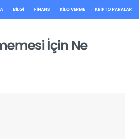
FA
BILGI
FINANS
KILO VERME
KRIPTO PARALAR
memesi İçin Ne