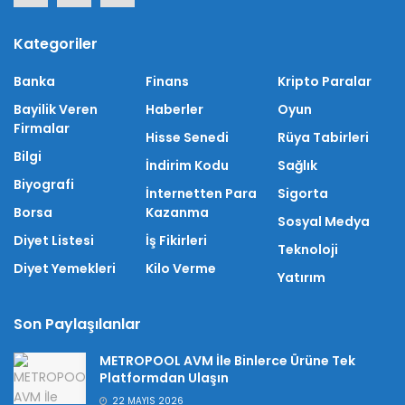
Kategoriler
Banka
Finans
Kripto Paralar
Bayilik Veren
Haberler
Oyun
Firmalar
Hisse Senedi
Rüya Tabirleri
Bilgi
İndirim Kodu
Sağlık
Biyografi
İnternetten Para
Sigorta
Borsa
Kazanma
Sosyal Medya
Diyet Listesi
İş Fikirleri
Teknoloji
Diyet Yemekleri
Kilo Verme
Yatırım
Son Paylaşılanlar
METROPOOL AVM İle Binlerce Ürüne Tek
Platformdan Ulaşın
22 MAYIS 2026