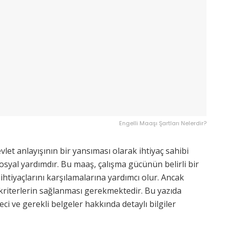
Engelli Maaşı Şartları Nelerdir?
vlet anlayışının bir yansıması olarak ihtiyaç sahibi
syal yardımdır. Bu maaş, çalışma gücünün belirli bir
ihtiyaçlarını karşılamalarına yardımcı olur. Ancak
i kriterlerin sağlanması gerekmektedir. Bu yazıda
eci ve gerekli belgeler hakkında detaylı bilgiler