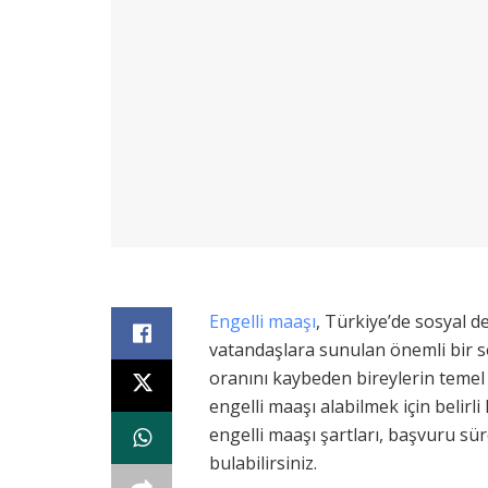
Engelli maaşı
, Türkiye’de sosyal de
vatandaşlara sunulan önemli bir so
oranını kaybeden bireylerin temel 
engelli maaşı alabilmek için belirl
engelli maaşı şartları, başvuru sür
bulabilirsiniz.