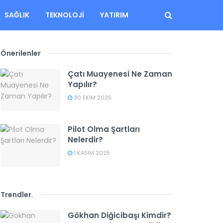
SAĞLIK
TEKNOLOJI
YATIRIM
Önerilenler
Çatı Muayenesi Ne Zaman
Yapılır?
30 EKIM 2025
Pilot Olma Şartları
Nelerdir?
1 KASIM 2025
Trendler
.
Gökhan Diğicibaşı Kimdir?