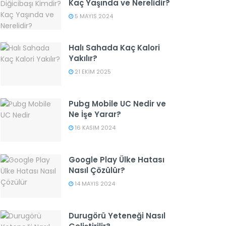
Kaç Yaşında ve Nerelidir?
5 MAYIS 2024
Halı Sahada Kaç Kalori
Yakılır?
21 EKIM 2025
Pubg Mobile UC Nedir ve
Ne İşe Yarar?
16 KASIM 2024
Google Play Ülke Hatası
Nasıl Çözülür?
14 MAYIS 2024
Durugörü Yeteneği Nasıl