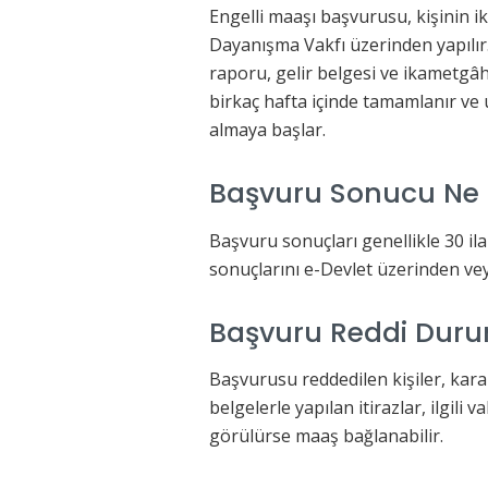
Engelli maaşı başvurusu, kişinin ik
Dayanışma Vakfı üzerinden yapılır.
raporu, gelir belgesi ve ikametgâh 
birkaç hafta içinde tamamlanır ve 
almaya başlar.
Başvuru Sonucu Ne 
Başvuru sonuçları genellikle 30 ila
sonuçlarını e-Devlet üzerinden veya
Başvuru Reddi Duru
Başvurusu reddedilen kişiler, karar
belgelerle yapılan itirazlar, ilgili 
görülürse maaş bağlanabilir.