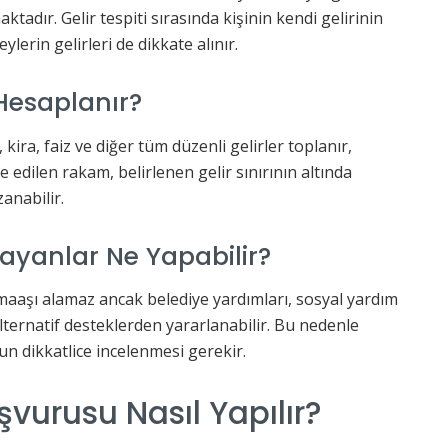
adır. Gelir tespiti sırasında kişinin kendi gelirinin
lerin gelirleri de dikkate alınır.
Hesaplanır?
ira, faiz ve diğer tüm düzenli gelirler toplanır,
e edilen rakam, belirlenen gelir sınırının altında
anabilir.
mayanlar Ne Yapabilir?
i maaşı alamaz ancak belediye yardımları, sosyal yardım
lternatif desteklerden yararlanabilir. Bu nedenle
 dikkatlice incelenmesi gerekir.
şvurusu Nasıl Yapılır?