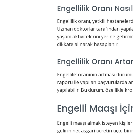
Engellilik Oranı Nası
Engellilik oranı, yetkili hastanele
Uzman doktorlar tarafından yapıl
yaşam aktivitelerini yerine getirme
dikkate alınarak hesaplanır.
Engellilik Oranı Art
Engellilik oranının artması durumu
raporu ile yapılan başvurularda a
yapılabilir. Bu durum, özellikle kron
Engelli Maaşı İçi
Engelli maaşı almak isteyen kişiler
gelirin net asgari ücretin üçte biri