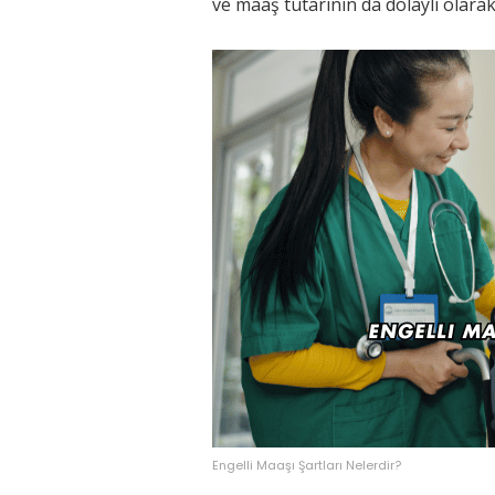
ve maaş tutarının da dolaylı olarak
Engelli Maaşı Şartları Nelerdir?