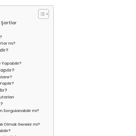
 Şartlar
r?
Artar mı?
dir?
 Yapabilir?
apılır?
lanır?
apılır?
dır?
utarları
r?
n Sorgulanabilir mi?
alı Olmak Gerekir mi?
bilir?