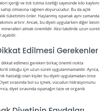
ori içeriği ve tok tutma özelliği sayesinde kilo kaybını
e sahip olmasına rağmen doyurucudur. Bu da açlık
malık tüketimini önler. Haşlanmış ıspanak aynı zamanda
kımını artırır. Ancak, bu diyeti uygularken diğer besin
 mineralleri almak önemlidir. Aksi takdirde uzun süreli
 açabilir.
Dikkat Edilmesi Gerekenler
a dikkat edilmesi gereken birkaç önemli nokta
orili olduğu için uzun süreli uygulanmamalıdır. Ayrıca,
ik hastalığı olan kişiler bu diyeti uygulamadan önce
 Diyet sırasında bol su içmek, vücudun hidrasyonunu
rıca, diyet sırasında ıspanağın taze ve organik
ak Diyetinin Faydaları