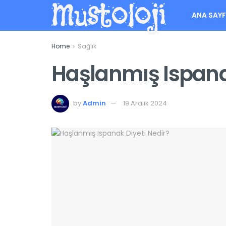
Mustoloji
ANA SAY
Home
Sağlık
Haşlanmış Ispana
by
Admin
19 Aralık 2024