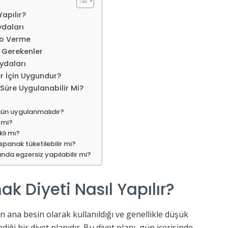
apılır?
ydaları
ilo Verme
i Gerekenler
ydaları
r İçin Uygundur?
Süre Uygulanabilir Mi?
gün uygulanmalıdır?
 mi?
klı mı?
spanak tüketilebilir mi?
ında egzersiz yapılabilir mi?
k Diyeti Nasıl Yapılır?
n ana besin olarak kullanıldığı ve genellikle düşük
diği bir diyet planıdır. Bu diyet planı, gün içerisinde