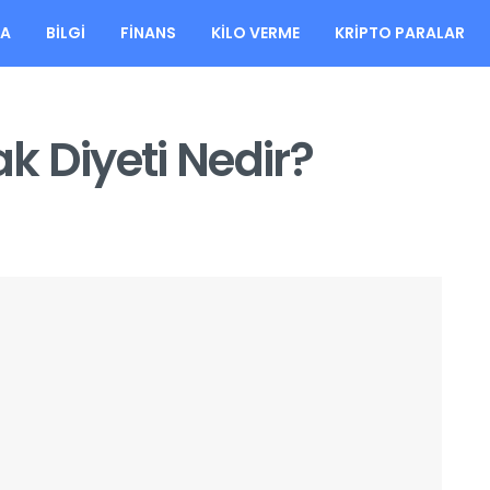
FA
BILGI
FINANS
KILO VERME
KRIPTO PARALAR
k Diyeti Nedir?