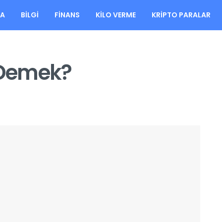
FA
BILGI
FINANS
KILO VERME
KRIPTO PARALAR
e Demek?