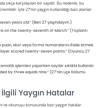
da sıkça karşılaşılan bir sayıdır. Bu nedenle, bu
nemlidir. İşte 27’nin yaygın kullanıldığı bazı alanlar:
seven years old.” (Ben 27 yaşındayım.)
 is on the twenty-seventh of March.” (Toplantı
 puan, skor veya forma numaralarını ifade etmek
he player scored twenty-seven points.” (Oyuncu 27
tematik işlemleri yaparken sayılar sıklıkla kullanılır.
ded by three equals nine.” (27’nin üçe bölümü
 İlgili Yaygın Hatalar
zımı ve okunuşu konusunda bazı yaygın hatalar