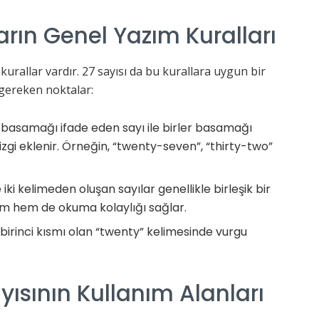
arın Genel Yazım Kuralları
i kurallar vardır. 27 sayısı da bu kurallara uygun bir
i gereken noktalar:
k basamağı ifade eden sayı ile birler basamağı
izgi eklenir. Örneğin, “twenty-seven”, “thirty-two”
e iki kelimeden oluşan sayılar genellikle birleşik bir
zım hem de okuma kolaylığı sağlar.
n birinci kısmı olan “twenty” kelimesinde vurgu
yısının Kullanım Alanları