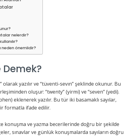
Hatalar
kunur?
hatalar nelerdir?
ullanılır?
mı neden önemlidir?
Ne Demek?
” olarak yazılır ve “tüventi-sevın” şeklinde okunur. Bu
birleşiminden oluşur: “twenty” (yirmi) ve “seven” (yedi).
yphen) eklenerek yazılır. Bu tür iki basamaklı sayılar,
r formatla ifade edilir.
izce konuşma ve yazma becerilerinde doğru bir şekilde
elgeler, sınavlar ve günlük konuşmalarda sayıların doğru