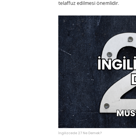
telaffuz edilmesi önemlidir.
İngilizcede 27 Ne Demek?