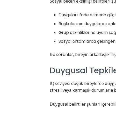
Sosyal beceri eksikliği belirtileri şu
Duyguları ifade etmede güçl
Başkalarının duygularını an
Grup etkinliklerine uyum 
Sosyal ortamlarda çekingenl
Bu sorunlar, bireyin arkadaşlık ili
Duygusal Tepkil
IQ seviyesi düşük bireylerde duygu
stresli veya karmaşık durumlarla b
Duygusal belirtiler şunları içerebili