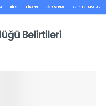
FA
BILGI
FINANS
KILO VERME
KRIPTO PARALAR
üğü Belirtileri