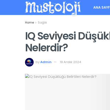
Mustoloji
ANA SAY
Home
Sağlık
IQ Seviyesi Düşükl
Nelerdir?
by
Admin
19 Aralık 2024