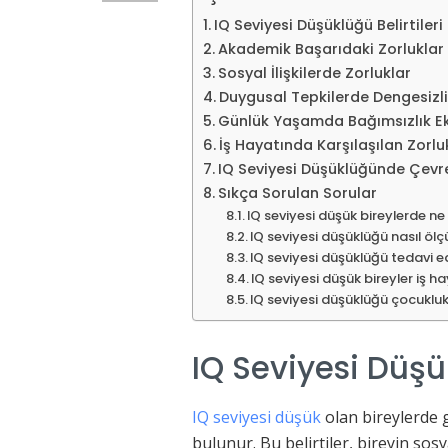
IQ Seviyesi Düşüklüğü Belirtileri
Akademik Başarıdaki Zorluklar
Sosyal İlişkilerde Zorluklar
Duygusal Tepkilerde Dengesizl
Günlük Yaşamda Bağımsızlık Eks
İş Hayatında Karşılaşılan Zorlu
IQ Seviyesi Düşüklüğünde Çevre
Sıkça Sorulan Sorular
IQ seviyesi düşük bireylerde ne
IQ seviyesi düşüklüğü nasıl ölç
IQ seviyesi düşüklüğü tedavi ed
IQ seviyesi düşük bireyler iş ha
IQ seviyesi düşüklüğü çocuklukt
IQ Seviyesi Düşük
IQ seviyesi düşük
olan bireylerde 
bulunur. Bu belirtiler, bireyin so