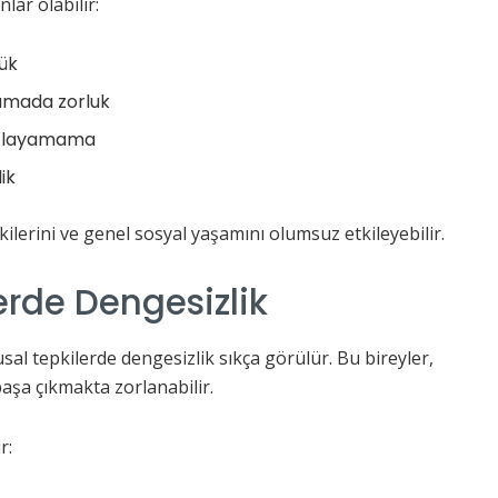
nlar olabilir:
ük
lamada zorluk
sağlayamama
ik
şkilerini ve genel sosyal yaşamını olumsuz etkileyebilir.
erde Dengesizlik
sal tepkilerde dengesizlik sıkça görülür. Bu bireyler,
aşa çıkmakta zorlanabilir.
r: