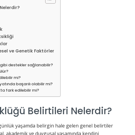
 Nelerdir?
ik
ikliği
klar
sel ve Genetik Faktörler
 gibi destekler sağlanabilir?
ülür?
ilebilir mi?
yatında başarılı olabilir mi?
a fark edilebilir mi?
lüğü Belirtileri Nelerdir?
günlük yaşamda belirgin hale gelen genel belirtiler
syal, akademik ve duygusal yaşamında kendini