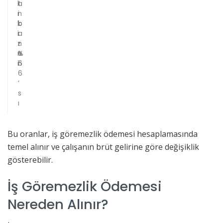
l
a
t
ı
n
i
k
c
b
i
ı
a
z
n
r
n
%
e
i
6
n
6
’
s
ı
Bu oranlar, iş göremezlik ödemesi hesaplamasında
temel alınır ve çalışanın brüt gelirine göre değişiklik
gösterebilir.
İş Göremezlik Ödemesi
Nereden Alınır?