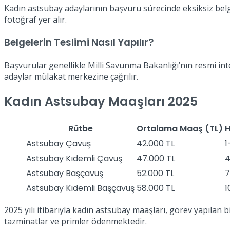
Kadın astsubay adaylarının başvuru sürecinde eksiksiz belge 
fotoğraf yer alır.
Belgelerin Teslimi Nasıl Yapılır?
Başvurular genellikle Milli Savunma Bakanlığı’nın resmi inte
adaylar mülakat merkezine çağrılır.
Kadın Astsubay Maaşları 2025
Rütbe
Ortalama Maaş (TL)
H
Astsubay Çavuş
42.000 TL
1
Astsubay Kıdemli Çavuş
47.000 TL
4
Astsubay Başçavuş
52.000 TL
7
Astsubay Kıdemli Başçavuş
58.000 TL
1
2025 yılı itibarıyla kadın astsubay maaşları, görev yapıla
tazminatlar ve primler ödenmektedir.