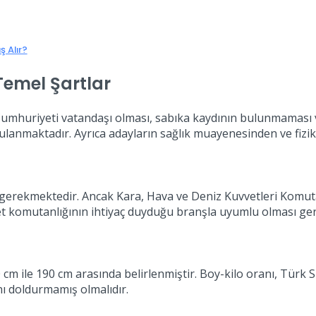
 Alır?
Temel Şartlar
umhuriyeti vatandaşı olması, sabıka kaydının bulunmaması ve
ygulanmaktadır. Ayrıca adayların sağlık muayenesinden ve fizik
gerekmektedir. Ancak Kara, Hava ve Deniz Kuvvetleri Komutan
et komutanlığının ihtiyaç duyduğu branşla uyumlu olması ger
0 cm ile 190 cm arasında belirlenmiştir. Boy-kilo oranı, Türk 
şını doldurmamış olmalıdır.