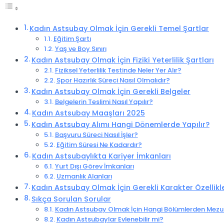
Kadın Astsubay Olmak İçin Gerekli Temel Şartlar
Eğitim Şartı
Yaş ve Boy Sınırı
Kadın Astsubay Olmak İçin Fiziki Yeterlilik Şartları
Fiziksel Yeterlilik Testinde Neler Yer Alır?
Spor Hazırlık Süreci Nasıl Olmalıdır?
Kadın Astsubay Olmak İçin Gerekli Belgeler
Belgelerin Teslimi Nasıl Yapılır?
Kadın Astsubay Maaşları 2025
Kadın Astsubay Alımı Hangi Dönemlerde Yapılır?
Başvuru Süreci Nasıl İşler?
Eğitim Süresi Ne Kadardır?
Kadın Astsubaylıkta Kariyer İmkanları
Yurt Dışı Görev İmkanları
Uzmanlık Alanları
Kadın Astsubay Olmak İçin Gerekli Karakter Özellikle
Sıkça Sorulan Sorular
Kadın Astsubay Olmak İçin Hangi Bölümlerden Mezu
Kadın Astsubaylar Evlenebilir mi?