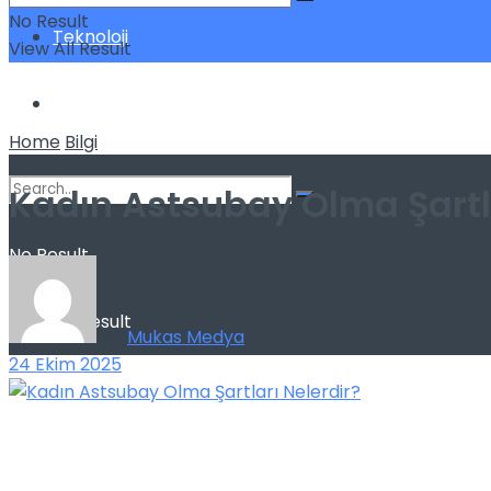
No Result
Teknoloji
View All Result
Yatırım
Home
Bilgi
Kadın Astsubay Olma Şartla
No Result
View All Result
by
Mukas Medya
24 Ekim 2025