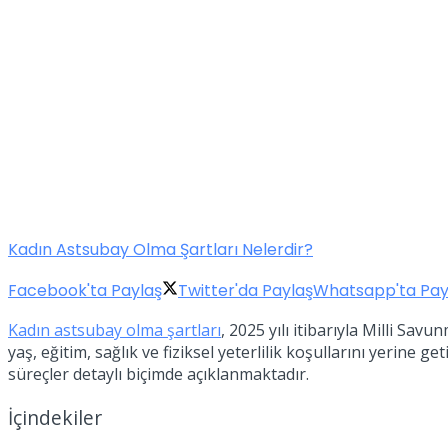
Kadın Astsubay Olma Şartları Nelerdir?
Facebook'ta Paylaş
Twitter'da Paylaş
Whatsapp'ta Pay
Kadın astsubay olma şartları
, 2025 yılı itibarıyla Milli Sa
yaş, eğitim, sağlık ve fiziksel yeterlilik koşullarını yerine
süreçler detaylı biçimde açıklanmaktadır.
İçindekiler