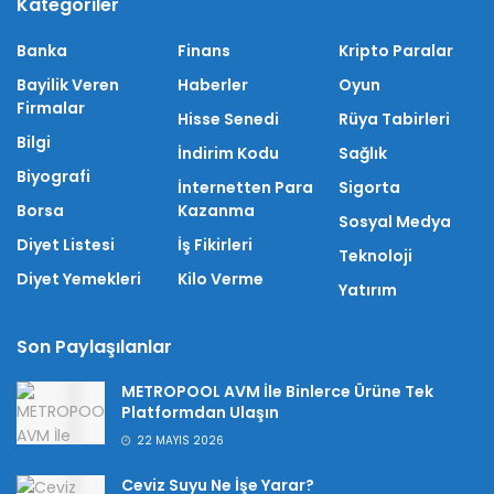
Kategoriler
Banka
Finans
Kripto Paralar
Bayilik Veren
Haberler
Oyun
Firmalar
Hisse Senedi
Rüya Tabirleri
Bilgi
İndirim Kodu
Sağlık
Biyografi
İnternetten Para
Sigorta
Borsa
Kazanma
Sosyal Medya
Diyet Listesi
İş Fikirleri
Teknoloji
Diyet Yemekleri
Kilo Verme
Yatırım
Son Paylaşılanlar
METROPOOL AVM İle Binlerce Ürüne Tek
Platformdan Ulaşın
22 MAYIS 2026
Ceviz Suyu Ne İşe Yarar?