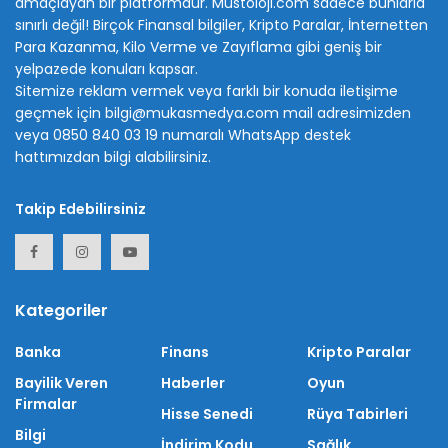
amaçlayan bir platformdur. Mustoloji.com sadece bunlarla
sınırlı değil! Birçok Finansal bilgiler, Kripto Paralar, İnternetten
Para Kazanma, Kilo Verme ve Zayıflama gibi geniş bir
yelpazede konuları kapsar.
Sitemize reklam vermek veya farklı bir konuda iletişime
geçmek için bilgi@mukasmedya.com mail adresimizden
veya 0850 840 03 19 numaralı WhatsApp destek
hattımızdan bilgi alabilirsiniz.
Takip Edebilirsiniz
Kategoriler
Banka
Finans
Kripto Paralar
Bayilik Veren
Haberler
Oyun
Firmalar
Hisse Senedi
Rüya Tabirleri
Bilgi
İndirim Kodu
Sağlık