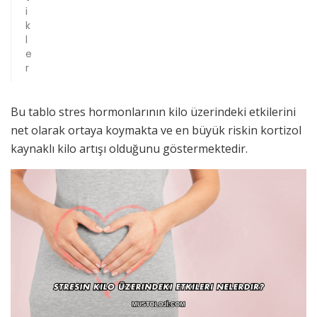
i
k
l
e
r
Bu tablo stres hormonlarının kilo üzerindeki etkilerini
net olarak ortaya koymakta ve en büyük riskin kortizol
kaynaklı kilo artışı olduğunu göstermektedir.