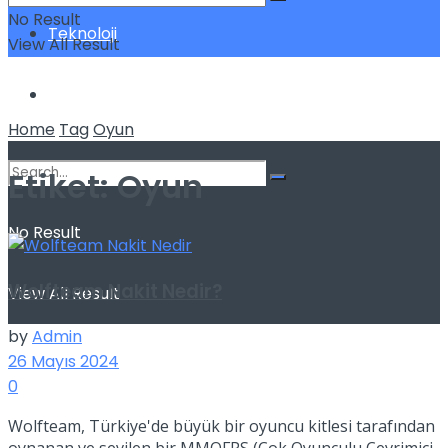
No Result
Teknoloji
View All Result
Yatırım
Home
Tag
Oyun
Etiket:
Oyun
No Result
Wolfteam Nakit Nedir?
View All Result
by
Admin
26 Mayıs 2024
0
Wolfteam, Türkiye'de büyük bir oyuncu kitlesi tarafından