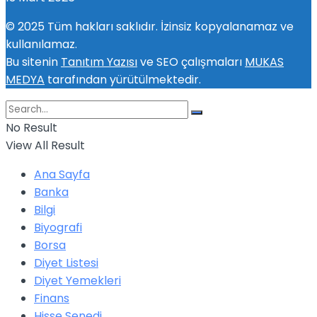
© 2025 Tüm hakları saklıdır. İzinsiz kopyalanamaz ve
kullanılamaz.
Bu sitenin
Tanıtım Yazısı
ve SEO çalışmaları
MUKAS
MEDYA
tarafından yürütülmektedir.
No Result
View All Result
Ana Sayfa
Banka
Bilgi
Biyografi
Borsa
Diyet Listesi
Diyet Yemekleri
Finans
Hisse Senedi