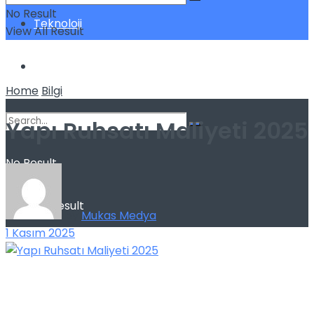
No Result
Teknoloji
View All Result
Yatırım
Home
Bilgi
Yapı Ruhsatı Maliyeti 2025
No Result
View All Result
by
Mukas Medya
1 Kasım 2025