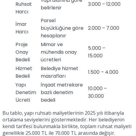
Yapı alanına göre
Ruhsat
3.000 – 12.000
belirlenir
Harcı
Parsel
İmar
büyüklüğüne göre
2.000 – 7.000
Harcı
hesaplanır
Proje
Mimar ve
5.000 –
Onay
mühendis onay
15.000
Bedeli
ücretleri
Hizmet
Belediye hizmet
1.500 – 4.000
Bedeli
masrafları
Yapı
İnşaat metrekare
10.000 –
Denetim
bazlı denetim
30.000
Ücreti
bedeli
Bu tablo, yapı ruhsatı maliyetlerinin 2025 yılı itibarıyla
ortalama seviyelerini göstermektedir. Her belediyenin
kendi tarifesi bulunmakla birlikte, toplam ruhsat maliyeti
genellikle 25.000 TL ile 70.000 TL arasında değişir.