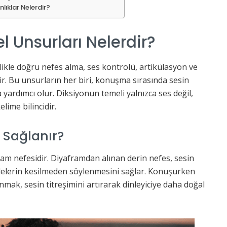
nlıklar Nelerdir?
 Unsurları Nelerdir?
likle doğru nefes alma, ses kontrolü, artikülasyon ve
r. Bu unsurların her biri, konuşma sırasında sesin
na yardımcı olur. Diksiyonun temeli yalnızca ses değil,
lime bilincidir.
 Sağlanır?
am nefesidir. Diyaframdan alınan derin nefes, sesin
lelerin kesilmeden söylenmesini sağlar. Konuşurken
nmak, sesin titreşimini artırarak dinleyiciye daha doğal