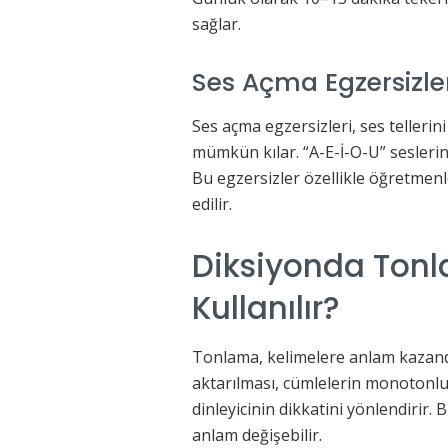
sağlar.
Ses Açma Egzersizler
Ses açma egzersizleri, ses teller
mümkün kılar. “A-E-İ-O-U” sesleri
Bu egzersizler özellikle öğretmenle
edilir.
Diksiyonda Tonl
Kullanılır?
Tonlama, kelimelere anlam kazand
aktarılması, cümlelerin monotonlu
dinleyicinin dikkatini yönlendirir.
anlam değişebilir.