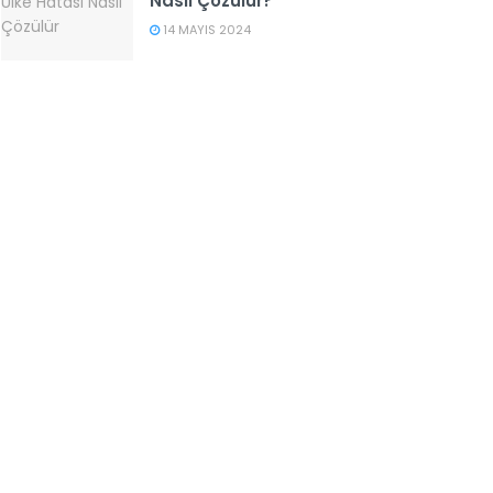
Nasıl Çözülür?
14 MAYIS 2024