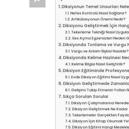
Diksiyonun Temel Unsurları Nele
Nefes Kontrolü Nasıl Sağlanır?
Artikülasyonun Önemi Nedir?
Diksiyonu Geliştirmek İçin Hang
Tekerleme Tekniği Nasıl Uygula
Ses Açma Egzersizleri Neden G
Diksiyonda Tonlama ve Vurgu Na
Vurgu ve Anlam İlişkisi Nasıldır?
Diksiyonda Kelime Hazinesi Ne
Kelime Bilgisi Nasıl Geliştirilir?
Diksiyon Eğitiminde Profesyone
Evde Diksiyon Eğitimi Nasıl Uyg
Diksiyon Geliştirmede Zamanl
Gelişimi Takip Etmenin Yolları N
Sıkça Sorulan Sorular
Diksiyon Çalışmalarına Nerede
Diksiyon Geliştirmek Ne Kadar
Tekerlemeler Gerçekten Fayda
Diksiyon İçin Kitap Okumak Yet
Diksiyon Eğitimi Hangi Meslekle