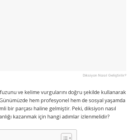
Diksiyon Nasıl Geliştirilir?
affuzunu ve kelime vurgularını doğru şekilde kullanarak
lar. Günümüzde hem profesyonel hem de sosyal yaşamda
bir parçası haline gelmiştir. Peki, diksiyon nasıl
anlığı kazanmak için hangi adımlar izlenmelidir?