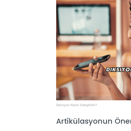
Diksiyon Nasıl Geliştirilir?
Artikülasyonun Öne