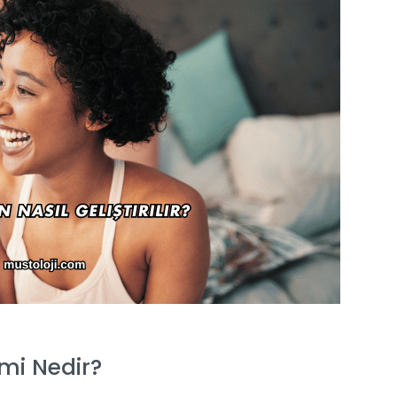
mi Nedir?