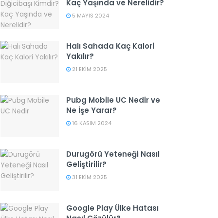
Kaç Yaşında ve Nerelidir?
5 MAYIS 2024
Halı Sahada Kaç Kalori
Yakılır?
21 EKIM 2025
Pubg Mobile UC Nedir ve
Ne İşe Yarar?
16 KASIM 2024
Durugörü Yeteneği Nasıl
Geliştirilir?
31 EKIM 2025
Google Play Ülke Hatası