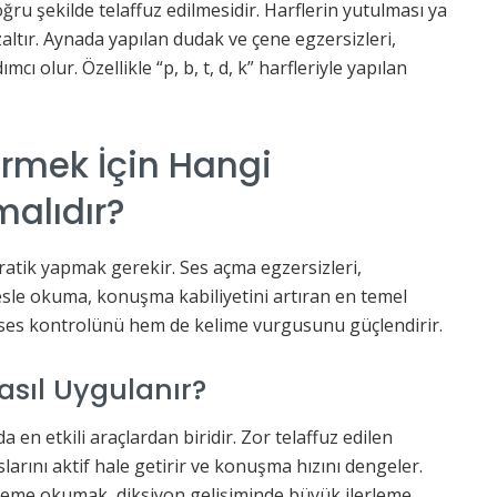
ğru şekilde telaffuz edilmesidir. Harflerin yutulması ya
altır. Aynada yapılan dudak ve çene egzersizleri,
 olur. Özellikle “p, b, t, d, k” harfleriyle yapılan
irmek İçin Hangi
malıdır?
pratik yapmak gerekir. Ses açma egzersizleri,
esle okuma, konuşma kabiliyetini artıran en temel
 ses kontrolünü hem de kelime vurgusunu güçlendirir.
asıl Uygulanır?
 en etkili araçlardan biridir. Zor telaffuz edilen
larını aktif hale getirir ve konuşma hızını dengeler.
leme okumak, diksiyon gelişiminde büyük ilerleme