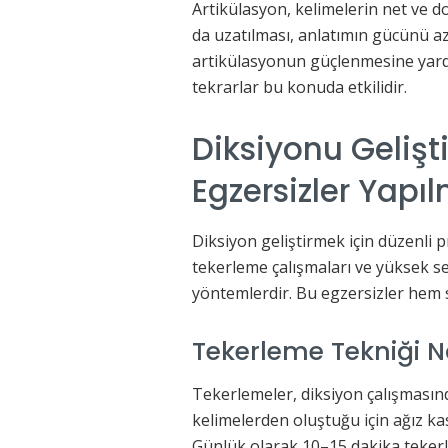
Artikülasyon, kelimelerin net ve do
da uzatılması, anlatımın gücünü az
artikülasyonun güçlenmesine yardımcı
tekrarlar bu konuda etkilidir.
Diksiyonu Gelişt
Egzersizler Yapıl
Diksiyon geliştirmek için düzenli 
tekerleme çalışmaları ve yüksek s
yöntemlerdir. Bu egzersizler hem
Tekerleme Tekniği N
Tekerlemeler, diksiyon çalışmasında
kelimelerden oluştuğu için ağız kas
Günlük olarak 10–15 dakika teker