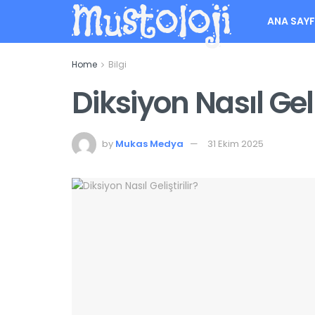
Mustoloji
ANA SAY
Home
Bilgi
Diksiyon Nasıl Geliş
by
Mukas Medya
31 Ekim 2025