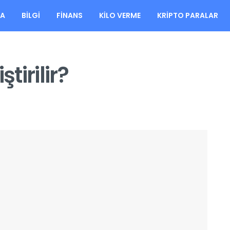
FA
BILGI
FINANS
KILO VERME
KRIPTO PARALAR
tirilir?