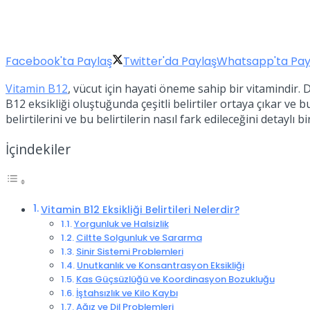
Facebook'ta Paylaş
Twitter'da Paylaş
Whatsapp'ta Pay
Vitamin B12
, vücut için hayati öneme sahip bir vitamindir. 
B12 eksikliği oluştuğunda çeşitli belirtiler ortaya çıkar ve 
belirtilerini ve bu belirtilerin nasıl fark edileceğini detaylı bi
İçindekiler
Vitamin B12 Eksikliği Belirtileri Nelerdir?
Yorgunluk ve Halsizlik
Ciltte Solgunluk ve Sararma
Sinir Sistemi Problemleri
Unutkanlık ve Konsantrasyon Eksikliği
Kas Güçsüzlüğü ve Koordinasyon Bozukluğu
İştahsızlık ve Kilo Kaybı
Ağız ve Dil Problemleri