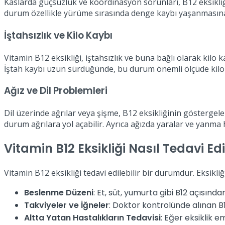
Kaslarda güçsüzlük ve koordinasyon sorunları, B12 eksikliğin
durum özellikle yürüme sırasında denge kaybı yaşanmasına
İştahsızlık ve Kilo Kaybı
Vitamin B12 eksikliği, iştahsızlık ve buna bağlı olarak kilo ka
İştah kaybı uzun sürdüğünde, bu durum önemli ölçüde kilo k
Ağız ve Dil Problemleri
Dil üzerinde ağrılar veya şişme, B12 eksikliğinin göstergeler
durum ağrılara yol açabilir. Ayrıca ağızda yaralar ve yanma h
Vitamin B12 Eksikliği Nasıl Tedavi Edi
Vitamin B12 eksikliği tedavi edilebilir bir durumdur. Eksikli
Beslenme Düzeni
: Et, süt, yumurta gibi B12 açısınd
Takviyeler ve İğneler
: Doktor kontrolünde alınan B12 
Altta Yatan Hastalıkların Tedavisi
: Eğer eksiklik 