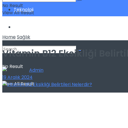
No Result
Teknoloji
View All Result
Yatırım
Home
Sağlık
Vitamin B12 Eksikliği Belirti
No Result
by
Admin
19 Aralık 2024
View All Result