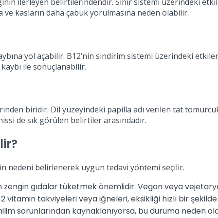
in ilerleyen belirtilerindendir. Sinir sistemi üzerindeki etki
 ve kasların daha çabuk yorulmasına neden olabilir.
ybına yol açabilir. B12’nin sindirim sistemi üzerindeki etkileri
aybı ile sonuçlanabilir.
inden biridir. Dil yüzeyindeki papilla adı verilen tat tomurcuk
issi de sık görülen belirtiler arasındadır.
lir?
ğin nedeni belirlenerek uygun tedavi yöntemi seçilir.
an zengin gıdalar tüketmek önemlidir. Vegan veya vejetaryen 
vitamin takviyeleri veya iğneleri, eksikliği hızlı bir şekilde 
emilim sorunlarından kaynaklanıyorsa, bu duruma neden ola