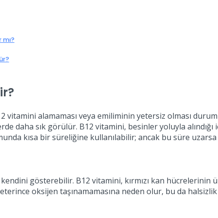
r mı?
ür?
ir?
2 vitamini alamaması veya emiliminin yetersiz olması durumu
lerde daha sık görülür. B12 vitamini, besinler yoluyla alındığı
da kısa bir süreliğine kullanılabilir; ancak bu süre uzarsa ek
le kendini gösterebilir. B12 vitamini, kırmızı kan hücrelerini
 yeterince oksijen taşınamamasına neden olur, bu da halsizlik 