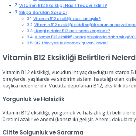
Vitamin B12 Eksikliği Nasıl Tedavi Edilir?
Sıkça Sorulan Sorular
Vitamin B12 eksikliği nasıl anlaşılır?
Vitamin B12 eksikliği ciddi sağlık sorunlarına yol aça
Hangi gıdalar B12 açısından zengindir?
Vitamin B12 eksikliği hangi gruplarda daha sık görül
B12 takviyesi kullanmak güvenli midir?
Vitamin B12 Eksikliği Belirtileri Nelerd
Vitamin B12 eksikliği, vücudun ihtiyaç duyduğu miktarda B1
bireylerde, yaşlılarda ve sindirim sistemi hastalığı olan kişi
başlıca nedenleridir. Vücutta depolanan B12, eksiklik durumun
Yorgunluk ve Halsizlik
Vitamin B12 eksikliği, yorgunluk ve halsizlik gibi belirtiler
üretimi azalır ve anemi (kansızlık) gelişir. Anemi, dokulara
Ciltte Solgunluk ve Sararma