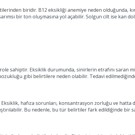
rtilerinden biridir. B12 eksikliği anemiye neden olduğunda, k
e sarımsı bir ton oluşmasına yol açabilir. Solgun cilt ise kan d
r role sahiptir. Eksiklik durumunda, sinirlerin etrafını saran m
luğu gibi belirtilere neden olabilir. Tedavi edilmediğinde si
 Eksiklik, hafıza sorunları, konsantrasyon zorluğu ve hatta dep
rılabilir. Bu nedenle, bu tür belirtiler fark edildiğinde bir 